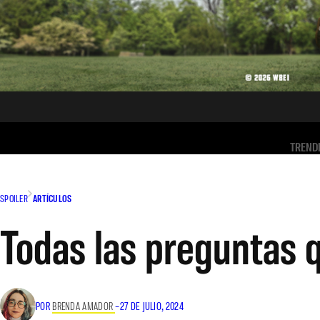
TREND
SPOILER
ARTÍCULOS
Todas las preguntas 
POR
BRENDA AMADOR
–
27 DE JULIO, 2024