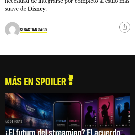
necesidad de integrarse por completo al estilo más
suave de
Disney
.
SEBASTIAN SACO
MÁS EN SPOILER
HACE 4 HORAS
¿El futuro del streaming? El acuerdo