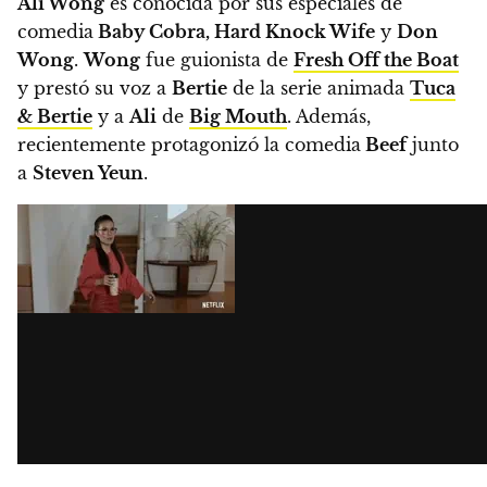
Ali Wong
es conocida por sus especiales de
comedia
Baby Cobra, Hard Knock Wife
y
Don
Wong
.
Wong
fue guionista de
Fresh Off the Boat
y prestó su voz a
Bertie
de la serie animada
Tuca
& Bertie
y a
Ali
de
Big Mouth
. Además,
recientemente protagonizó la comedia
Beef
junto
a
Steven Yeun
.