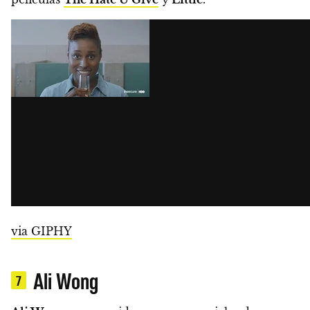
via GIPHY
Ali Wong
7