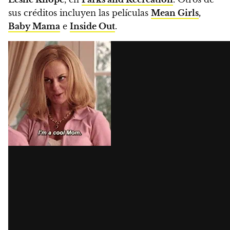
sus créditos incluyen las películas
Mean Girls
,
Baby Mama
e
Inside Out
.