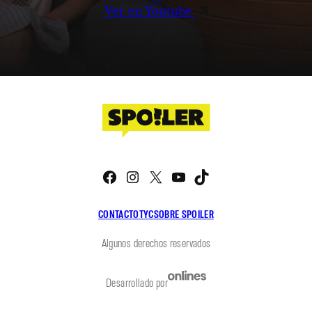
Ver en Youtube
Facebook
Instagram
X
YouTube
TikTok
CONTACTO
TYC
SOBRE SPOILER
Algunos derechos reservados
Desarrollado por