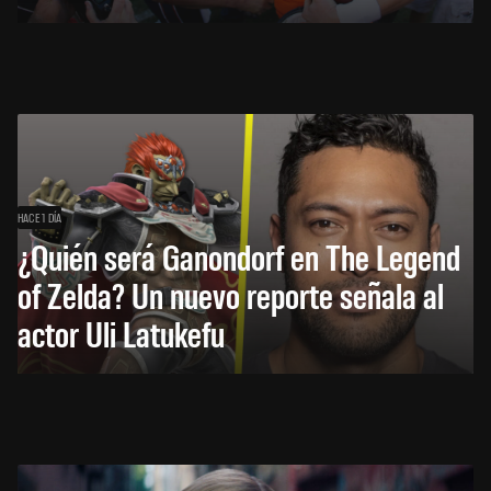
HACE 1 DÍA
¿Quién será Ganondorf en The Legend
of Zelda? Un nuevo reporte señala al
actor Uli Latukefu