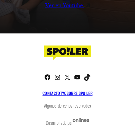
Ver en Youtube
Facebook
Instagram
X
YouTube
TikTok
CONTACTO
TYC
SOBRE SPOILER
Algunos derechos reservados
Desarrollado por