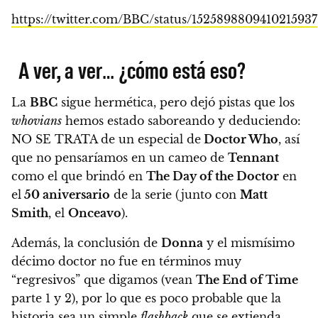
https://twitter.com/BBC/status/1525898809410215937
A ver, a ver… ¿cómo está eso?
La
BBC
sigue hermética, pero dejó pistas que los
whovians
hemos estado saboreando y deduciendo:
NO SE TRATA de un especial de
Doctor Who
, así
que no pensaríamos en un cameo de
Tennant
como el que brindó en
The Day of the Doctor
en
el
50 aniversario
de la serie (junto con
Matt
Smith
, el
Onceavo
).
Además, la conclusión de
Donna
y el mismísimo
décimo doctor no fue en términos muy
“regresivos” que digamos (vean
The End of Time
parte 1 y 2), por lo que es poco probable que la
historia sea un simple
flashback
que se extienda