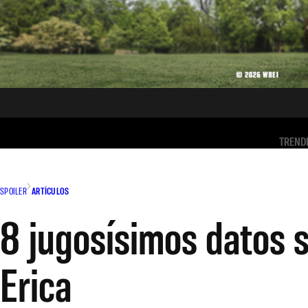
TREND
SPOILER
ARTÍCULOS
8 jugosísimos datos 
Erica