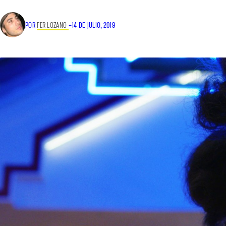
POR
FER LOZANO
–
14 DE JULIO, 2019