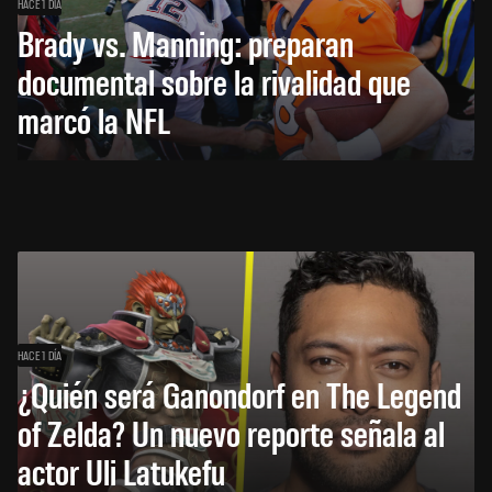
HACE 1 DÍA
Brady vs. Manning: preparan
documental sobre la rivalidad que
marcó la NFL
HACE 1 DÍA
¿Quién será Ganondorf en The Legend
of Zelda? Un nuevo reporte señala al
actor Uli Latukefu