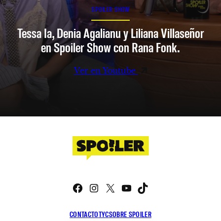
SPOILER SHOW
Tessa Ia, Denia Agalianu y Liliana Villaseñor
en Spoiler Show con Rana Fonk.
Ver en Youtube
Facebook
Instagram
X
YouTube
TikTok
CONTACTO
TYC
SOBRE SPOILER