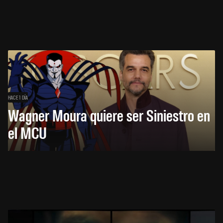
HACE 1 DÍA
Wagner Moura quiere ser Siniestro en
el MCU