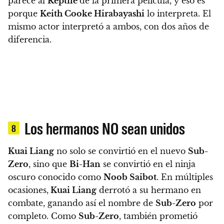
parece al
Reptile
de la primera película, y eso es
porque
Keith Cooke Hirabayashi
lo interpreta. El
mismo actor interpretó a ambos, con dos años de
diferencia.
Los hermanos NO sean unidos
8
Kuai Liang
no solo se convirtió en el nuevo
Sub-
Zero
, sino que
Bi-Han
se convirtió en el ninja
oscuro conocido como
Noob Saibot
. En múltiples
ocasiones,
Kuai Liang
derrotó a su hermano en
combate, ganando así el nombre de
Sub-Zero
por
completo.
Como
Sub-Zero
, también prometió