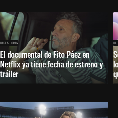
HACE 5 HORAS
HAC
El documental de Fito Páez en
S
Netflix ya tiene fecha de estreno y
l
tráiler
q