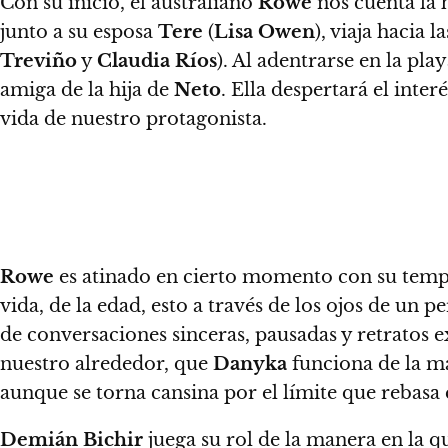
Con su inicio, el australiano
Rowe
nos cuenta la 
junto a su esposa
Tere
(
Lisa Owen
), viaja hacia 
Treviño
y
Claudia Ríos
). Al adentrarse en la play
amiga de la hija de
Neto
. Ella despertará el inte
vida de nuestro protagonista.
Rowe
es atinado en cierto momento con su templan
vida, de la edad, esto a través de los ojos de un 
de conversaciones sinceras, pausadas y retratos ex
nuestro alrededor, que
Danyka
funciona de la m
aunque se torna cansina por el límite que rebasa
Demián Bichir
juega su rol de la manera en la qu