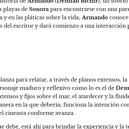
historia de
Armando
(
Demian Bichir
), un sobrio
las playas de
Sonora
para encontrarse con una par
a y en las pláticas sobre la vida,
Armando
conoce
rés del escritor y dará comienzo a una interacción
za para relatar, a través de planos extensos, la 
personaje maduro y reflexivo como lo es el de
Demi
tensos y fijos sobre el mar, el atardecer y la flui
anera en la que debería;
funciona la intención con
 el cineasta conforme avanza.
e debe, está ahí para brindar la experiencia y la