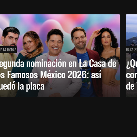
E 14 HORAS
HACE 2
egunda nominación en La Casa de
¿Qu
os Famosos México 2026: así
co
uedó la placa
de