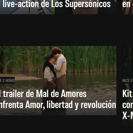
l live-action de Los Supersónicos
en
E 3 HORAS
HACE 3
l trailer de Mal de Amores
Kit
nfrenta Amor, libertad y revolución
con
X-