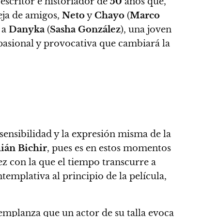
 escritor e historiador de
50
años que,
eja de amigos,
Neto
y
Chayo
(
Marco
 a
Danyka
(
Sasha González
), una joven
 pasional y provocativa que cambiará la
sensibilidad y la expresión misma de la
án Bichir
, pues es en estos momentos
dez con la que el tiempo transcurre a
templativa al principio de la película,
 templanza que un actor de su talla evoca