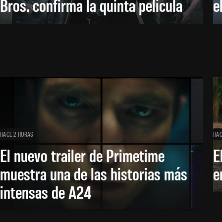
Bros. confirma la quinta película
e
HACE 2 HORAS
HAC
El nuevo trailer de Primetime
E
muestra una de las historias más
e
intensas de A24