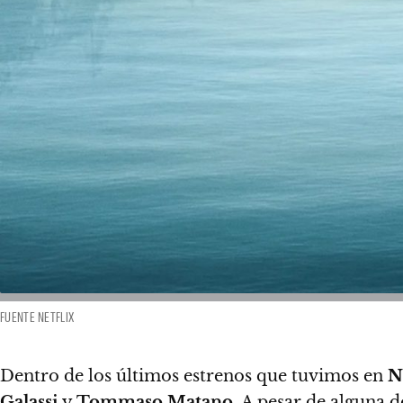
FUENTE NETFLIX
Dentro de los últimos estrenos que tuvimos en
N
Galassi
y
Tommaso Matano
. A pesar de alguna d