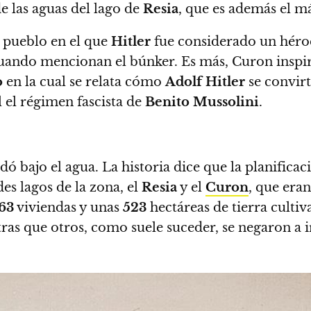
 las aguas del lago de
Resia
, que es además el m
 pueblo en el que
Hitler
fue considerado un héroe
cuando mencionan el búnker. Es más, Curon inspi
o
en la cual se relata cómo
Adolf Hitler
se convirt
l el régimen fascista de
Benito Mussolini
.
dó bajo el agua.
La historia dice que la planifica
es lagos de la zona, el
Resia
y el
Curon
, que er
63
viviendas y unas
523
hectáreas de tierra cultiv
as que otros, como suele suceder, se negaron a irs