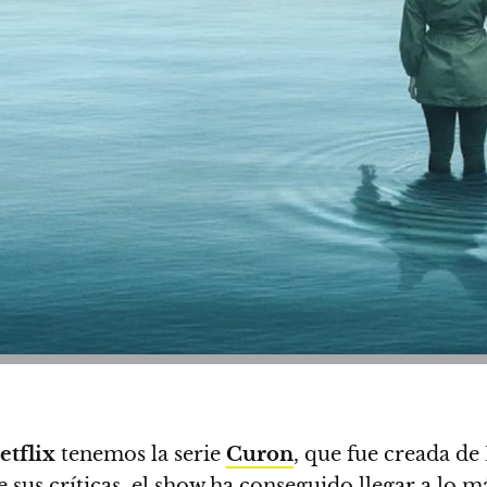
etflix
tenemos la serie
Curon
, que fue creada de
e sus críticas,
el show ha conseguido llegar a lo má