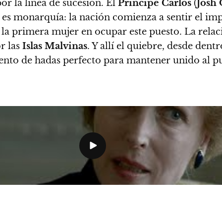
or la línea de sucesión. El
Príncipe Carlos
(
Josh
es monarquía: la nación comienza a sentir el impa
, la primera mujer en ocupar este puesto. La relaci
or las
Islas Malvinas
. Y allí el quiebre, desde dent
uento de hadas perfecto para mantener unido al pue