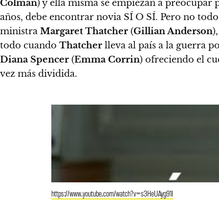
Colman
) y ella misma se empiezan a preocupar p
años, debe encontrar novia SÍ O SÍ. Pero no todo 
ministra
Margaret Thatcher
(
Gillian Anderson
)
todo cuando
Thatcher
lleva al país a la guerra p
Diana Spencer
(
Emma Corrin
) ofreciendo el c
vez más dividida.
https://www.youtube.com/watch?v=s3HeUAyg91I