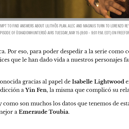
MPT TO FIND ANSWERS ABOUT LILITHÕS PLAN. ALEC AND MAGNUS TURN TO LORENZO REY F
S EPISODE OF ÒSHADOWHUNTERSÓ AIRS TUESDAY, MAY 15 (8:00 – 9:01 P.M. EDT) ON FRE
ca. Por eso, para poder despedir a la serie com
rices que le han dado vida a nuestros personajes f
onocida gracias al papel de
Isabelle Lightwood
e
adicción a
Yin Fen
, la misma que complicó su re
 y como son muchos los datos que tenemos de esta
mejor a
Emeraude Toubia
.