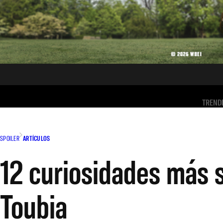
TREND
SPOILER
ARTÍCULOS
12 curiosidades más s
Toubia