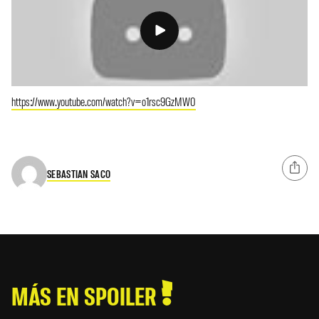
https://www.youtube.com/watch?v=o1rsc9GzMW0
SEBASTIAN SACO
MÁS EN SPOILER