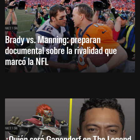
HACE 1 DÍA
Brady vs. Manning: preparan
documental sobre la rivalidad que
marcó la NFL
HACE 1 DÍA
¿Quién será Ganondorf en The Legend