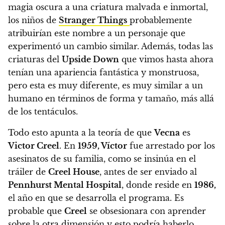
magia oscura a una criatura malvada e inmortal,
los niños de
Stranger Things
probablemente
atribuirían este nombre a un personaje que
experimentó un cambio similar.
Además, todas las
criaturas del
Upside Down
que vimos hasta ahora
tenían una apariencia fantástica y monstruosa,
pero esta es muy diferente, es muy similar a un
humano en términos de forma y tamaño, más allá
de los tentáculos.
Todo esto apunta a la teoría de que
Vecna
​​es
Victor Creel
. En
1959, Víctor
fue arrestado por los
asesinatos de su familia, como se insinúa en el
tráiler de
Creel House
, antes de ser enviado al
Pennhurst Mental Hospital
, donde reside en
1986,
el año en que se desarrolla el programa.
Es
probable que
Creel
se obsesionara con aprender
sobre la otra dimensión y esto podría haberlo