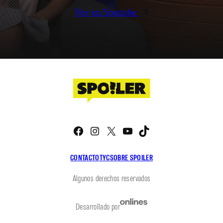
Ver en Youtube
Facebook
Instagram
X
YouTube
TikTok
CONTACTO
TYC
SOBRE SPOILER
Algunos derechos reservados
Desarrollado por