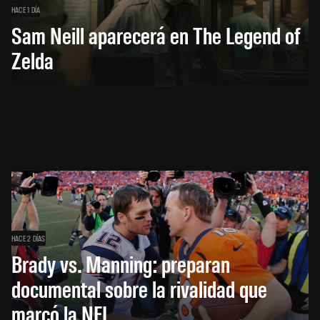
HACE 1 DÍA
Sam Neill aparecerá en The Legend of
Zelda
HACE 2 DÍAS
Brady vs. Manning: preparan
documental sobre la rivalidad que
marcó la NFL