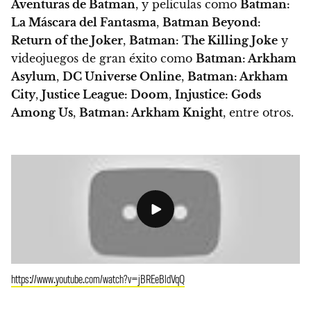
Aventuras de Batman
, y películas como
Batman:
La Máscara del Fantasma
,
Batman Beyond:
Return of the Joker
,
Batman: The Killing Joke
y
videojuegos de gran éxito como
Batman: Arkham
Asylum
,
DC Universe Online
,
Batman: Arkham
City
,
Justice League: Doom
,
Injustice: Gods
Among Us
,
Batman: Arkham Knight
, entre otros.
https://www.youtube.com/watch?v=jBREeBldVqQ