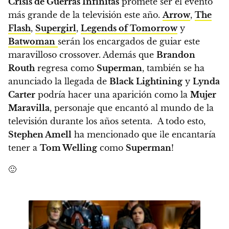
Crisis de Guerras Infinitas
promete ser el evento
más grande de la televisión este año
.
Arrow
,
The
Flash
,
Supergirl
,
Legends of Tomorrow
y
Batwoman
serán los encargados de guiar este
maravilloso crossover. Además que
Brandon
Routh
regresa como
Superman
, también se ha
anunciado la llegada de
Black Lightining
y
Lynda
Carter
podría hacer una aparición como la
Mujer
Maravilla
, personaje que encantó al mundo de la
televisión durante los años setenta.
A todo esto,
Stephen Amell
ha mencionado que ¡le encantaría
tener a
Tom Welling
como
Superman
!
🙂