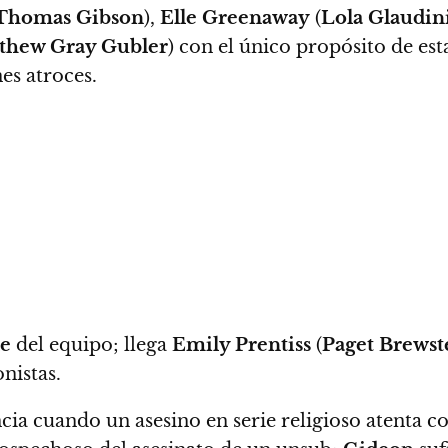
Thomas Gibson
),
Elle Greenaway
(
Lola Glaudin
thew Gray Gubler
)
con el único propósito de esta
es atroces.
le
del equipo; llega
Emily Prentiss
(
Paget Brewst
nistas.
ia cuando un asesino en serie religioso atenta con