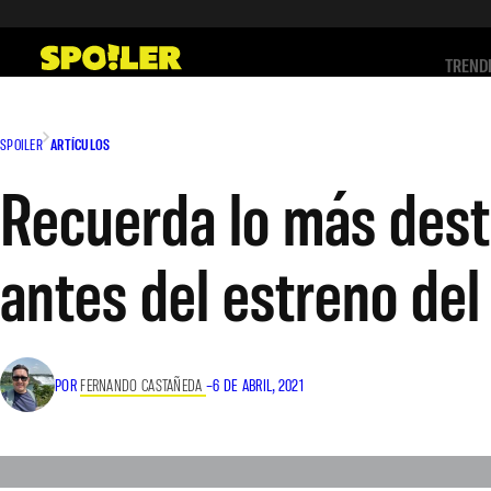
Saltar
al
TREND
contenido
SPOILER
ARTÍCULOS
Recuerda lo más dest
antes del estreno de
POR
FERNANDO CASTAÑEDA
–
6 DE ABRIL, 2021