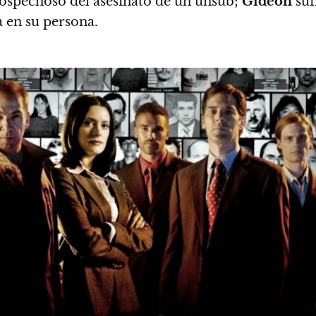
sospechoso del asesinato de un unsub;
Gideon
suf
a en su persona.