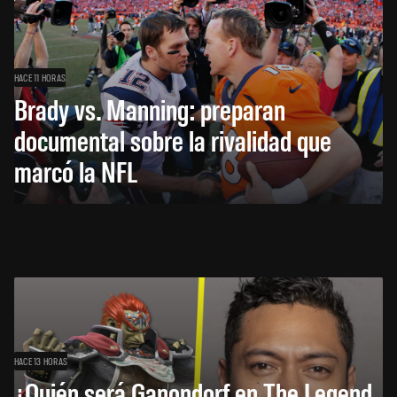
HACE 11 HORAS
Brady vs. Manning: preparan
documental sobre la rivalidad que
marcó la NFL
HACE 13 HORAS
¿Quién será Ganondorf en The Legend