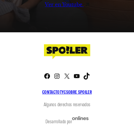
Ver en Youtube
Facebook
Instagram
X
YouTube
TikTok
CONTACTO
TYC
SOBRE SPOILER
Algunos derechos reservados
Desarrollado por