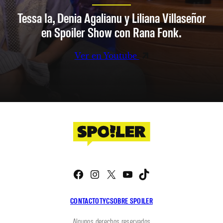
Tessa Ia, Denia Agalianu y Liliana Villaseñor
en Spoiler Show con Rana Fonk.
Ver en Youtube
Facebook
Instagram
X
YouTube
TikTok
CONTACTO
TYC
SOBRE SPOILER
Algunos derechos reservados