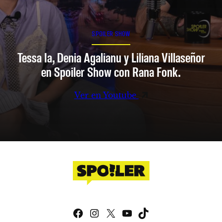
SPOILER SHOW
Tessa Ia, Denia Agalianu y Liliana Villaseñor
en Spoiler Show con Rana Fonk.
Ver en Youtube
Facebook
Instagram
X
YouTube
TikTok