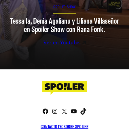
SPOILER SHOW
Tessa Ia, Denia Agalianu y Liliana Villaseñor
en Spoiler Show con Rana Fonk.
Ver en Youtube
Facebook
Instagram
X
YouTube
TikTok
CONTACTO
TYC
SOBRE SPOILER