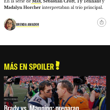
En la serie de
Max
, Sebastian Croft, Ty Tennant
y
Madalyn Horcher
interpretaban al trío principal.
BRENDA AMADOR
MÁS EN SPOILER
HACE 4 HORAS
Brady vs. Manning: preparan