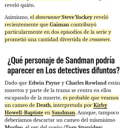
reveló quién.
Asimismo,
el
showrunner
Steve Yockey
reveló
recientemente que
Gaiman
contribuyó
particularmente en dos episodios de la serie y
prometió una cantidad divertida de
crossovers
.
¿Qué personaje de Sandman podría
aparecer en Los detectives difuntos?
Dado que
Edwin Payne
y
Charles Rowland
están
muertos y parte de la trama se centra en ellos
escapando de la muerte,
es probable que veamos
un cameo de
Death
, interpretada por
Kirby
Howell-Baptiste
en
Sandman
.
Aunque, tampoco
deberíamos descartar un cameo del mismísimo
Morfeo
, el rey del sueño (
Tom Sturridge
).