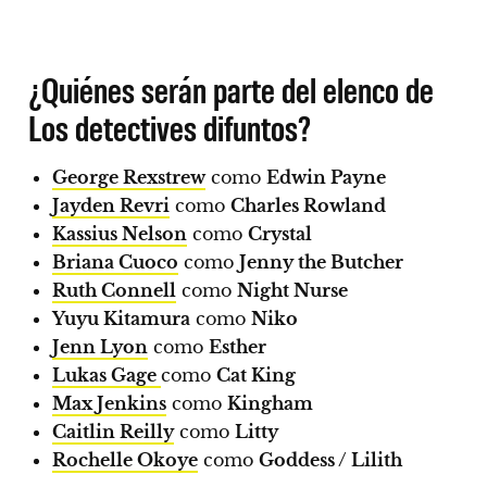
¿Quiénes serán parte del elenco de
Los detectives difuntos?
George Rexstrew
como
Edwin Payne
Jayden Revri
como
Charles Rowland
Kassius Nelson
como
Crystal
Briana Cuoco
como
Jenny the Butcher
Ruth Connell
como
Night Nurse
Yuyu Kitamura
como
Niko
Jenn Lyon
como
Esther
Lukas Gage
como
Cat King
Max Jenkins
como
Kingham
Caitlin Reilly
como
Litty
Rochelle Okoye
como
Goddess / Lilith