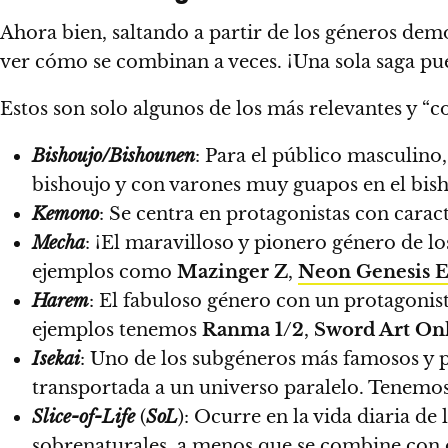
Ahora bien, saltando a partir de los géneros demo
ver cómo se combinan a veces. ¡Una sola saga pu
Estos son solo algunos de los más relevantes y “
Bishoujo/Bishounen
: Para el público masculino
bishoujo y con varones muy guapos en el bis
Kemono
: Se centra en protagonistas con carac
Mecha
: ¡El maravilloso y pionero género de 
ejemplos como
Mazinger Z
,
Neon Genesis E
Harem
: El fabuloso género con un protagonis
ejemplos tenemos
Ranma 1/2
,
Sword Art On
Isekai
: Uno de los subgéneros más famosos y p
transportada a un universo paralelo. Tenem
Slice-of-Life
(
SoL
): Ocurre en la vida diaria de
sobrenaturales, a menos que se combine con 