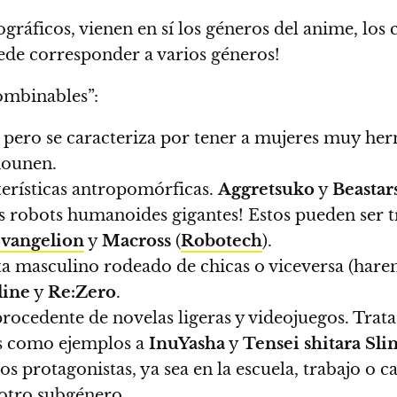
gráficos, vienen en sí los géneros del anime, los 
ede corresponder a varios géneros!
combinables”:
, pero se caracteriza por tener a mujeres muy he
hounen.
terísticas antropomórficas.
Aggretsuko
y
Beastar
los robots humanoides gigantes! Estos pueden ser
vangelion
y
Macross
(
Robotech
).
ta masculino rodeado de chicas o viceversa (har
line
y
Re:Zero
.
rocedente de novelas ligeras y videojuegos. Trat
os como ejemplos a
InuYasha
y
Tensei
shitara
Sli
 los protagonistas, ya sea en la escuela, trabajo o 
otro subgénero.