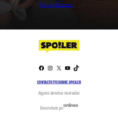
Ver en Youtube
Facebook
Instagram
X
YouTube
TikTok
CONTACTO
TYC
SOBRE SPOILER
Algunos derechos reservados
Desarrollado por