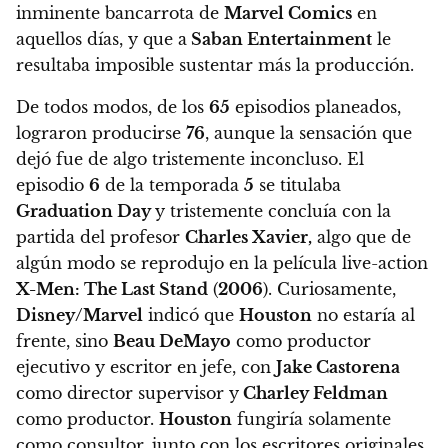
inminente bancarrota de
Marvel Comics
en
aquellos días, y que a
Saban Entertainment
le
resultaba imposible sustentar más la producción.
De todos modos, de los
65
episodios planeados,
lograron producirse
76
, aunque la sensación que
dejó fue de algo tristemente inconcluso. El
episodio
6
de la temporada
5
se titulaba
Graduation Day
y tristemente concluía con la
partida del profesor
Charles Xavier,
algo que de
algún modo se reprodujo en la película live-action
X-Men: The Last Stand
(
2006
).
Curiosamente,
Disney/Marvel
indicó que
Houston
no estaría al
frente, sino
Beau DeMayo
como productor
ejecutivo y escritor en jefe, con
Jake Castorena
como director supervisor y
Charley Feldman
como productor
.
Houston
fungiría solamente
como consultor, junto con los escritores originales