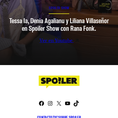
SPOILER SHOW
Tessa Ia, Denia Agalianu y Liliana Villaseñor
en Spoiler Show con Rana Fonk.
Ver en Youtube
Facebook
Instagram
X
YouTube
TikTok
CONTACTO
TYC
SOBRE SPOILER