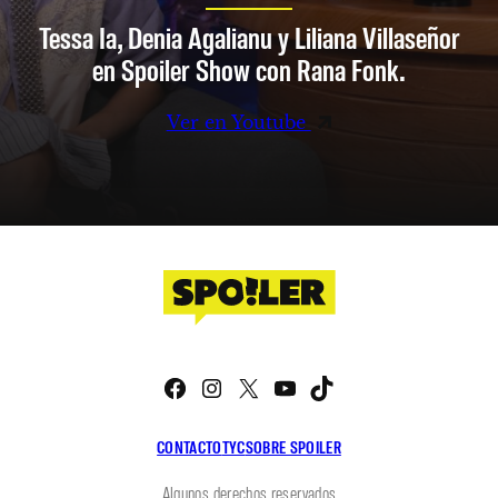
Tessa Ia, Denia Agalianu y Liliana Villaseñor
en Spoiler Show con Rana Fonk.
Ver en Youtube
Facebook
Instagram
X
YouTube
TikTok
CONTACTO
TYC
SOBRE SPOILER
Algunos derechos reservados