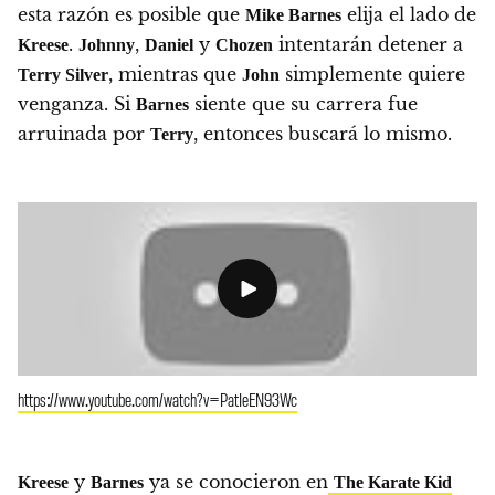
esta razón es posible que
elija el lado de
Mike Barnes
.
,
y
intentarán detener a
Kreese
Johnny
Daniel
Chozen
, mientras que
simplemente quiere
Terry Silver
John
venganza. Si
siente que su carrera fue
Barnes
arruinada por
, entonces buscará lo mismo.
Terry
https://www.youtube.com/watch?v=PatIeEN93Wc
y
ya se conocieron en
Kreese
Barnes
The Karate Kid