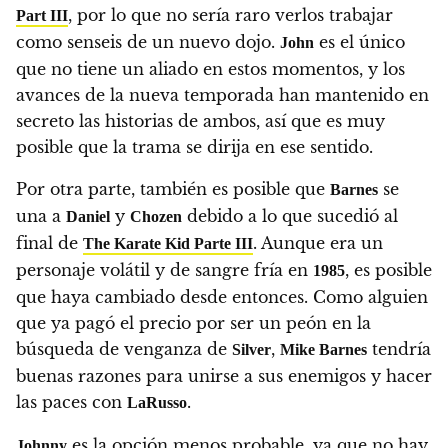
, por lo que no sería raro verlos trabajar
Part III
como senseis de un nuevo dojo.
es el único
John
que no tiene un aliado en estos momentos, y los
avances de la nueva temporada han mantenido en
secreto las historias de ambos, así que es muy
posible que la trama se dirija en ese sentido.
Por otra parte, también es posible que
se
Barnes
una a
y
debido a lo que sucedió al
Daniel
Chozen
final de
. Aunque era un
The Karate Kid Parte III
personaje volátil y de sangre fría en
, es posible
1985
que haya cambiado desde entonces.
Como alguien
que ya pagó el precio por ser un peón en la
búsqueda de venganza de
,
tendría
Silver
Mike Barnes
buenas razones para unirse a sus enemigos y hacer
las paces con
.
LaRusso
es la opción menos probable, ya que no hay
Johnny