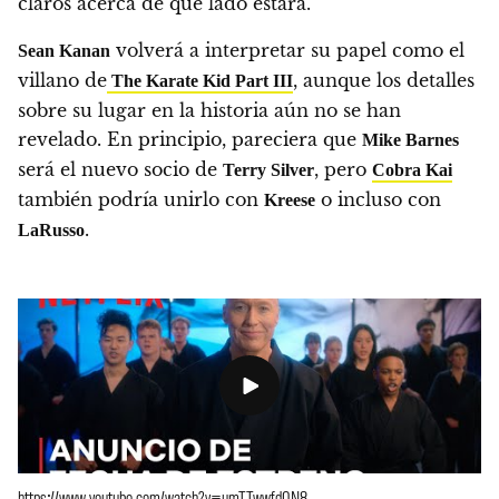
claros acerca de qué lado estará.
volverá a interpretar su papel como el
Sean Kanan
villano de
, aunque los detalles
The Karate Kid Part III
sobre su lugar en la historia aún no se han
revelado. En principio, pareciera que
Mike Barnes
será el nuevo socio de
, pero
Terry Silver
Cobra Kai
también podría unirlo con
o incluso con
Kreese
.
LaRusso
https://www.youtube.com/watch?v=umTTwwfd0N8