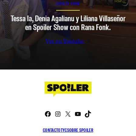
SPOILER SHOW
Tessa Ia, Denia Agalianu y Liliana Villaseñor
en Spoiler Show con Rana Fonk.
Ver en Youtube
Facebook
Instagram
X
YouTube
TikTok
CONTACTO
TYC
SOBRE SPOILER