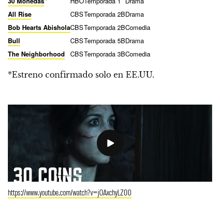
*
30 Monedas
HBO
Temporada 1
Drama
All Rise
CBS
Temporada 2B
Drama
Bob Hearts Abishola
CBS
Temporada 2B
Comedia
Bull
CBS
Temporada 5B
Drama
The Neighborhood
CBS
Temporada 3B
Comedia
*Estreno confirmado solo en EE.UU.
https://www.youtube.com/watch?v=jOAxchyLZ00