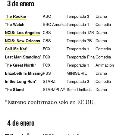
3 de enero
The Rookie
ABC
Temporada 3
Drama
The Watch
BBC America
Temporada 1
Comedia
NCIS: Los Angeles
CBS
Temporada 12B
Drama
NCIS: New Orleans
CBS
Temporada 7B
Drama
Call Me Kat
*
FOX
Temporada 1
Comedia
Last Man Standing
*
FOX
Temporada Final
Comedia
The Great North*
FOX
Temporada 1
Animación
Elizabeth Is Missing
PBS
MINISERIE
Drama
In the Long Run*
STARZ
Temporada 3
Comedia
The Stand
STARZPLAY
Serie Limitada
Drama
*Estreno confirmado solo en EE.UU.
4 de enero