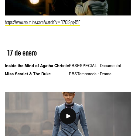
https://www.youtube.com/watch?v=FI7ClSgq45E
17 de enero
Inside the Mind of Agatha Christie
PBS
ESPECIAL
Documental
Miss Scarlet & The Duke
PBS
Temporada 1
Drama