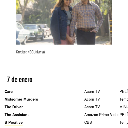
Crédito: NBCUniversal
7 de enero
Care
Acorn TV
PEL
Midsomer Murders
Acorn TV
Temp
The Driver
Acorn TV
MIN
The Assistant
Amazon Prime Video
PEL
B Positive
CBS
Temp