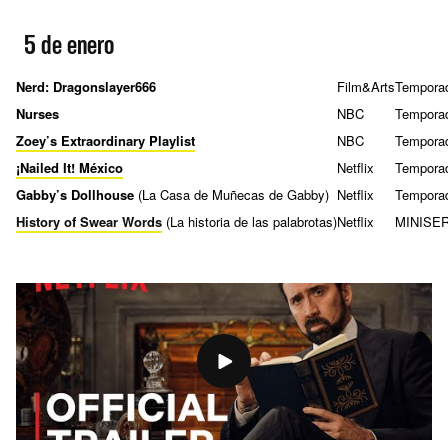
5 de enero
Nerd: Dragonslayer666
Film&Arts
Tempora
Nurses
NBC
Tempora
Zoey’s Extraordinary Playlist
NBC
Tempora
¡Nailed It! México
Netflix
Tempora
Gabby’s Dollhouse
(La Casa de Muñecas de Gabby)
Netflix
Tempora
History of Swear Words
(La historia de las palabrotas)
Netflix
MINISER