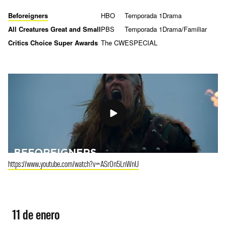
Beforeigners
HBO
Temporada 1
Drama
All Creatures Great and Small
PBS
Temporada 1
Drama/Familiar
Critics Choice Super Awards
The CW
ESPECIAL
https://www.youtube.com/watch?v=ASr0n5LnWnU
11 de enero