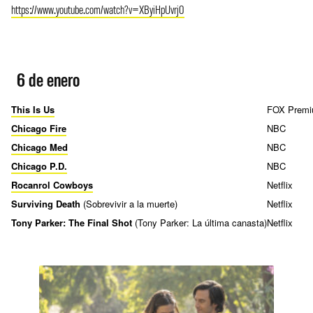
https://www.youtube.com/watch?v=XByiHpUvrj0
6 de enero
This Is Us
FOX Prem
Chicago Fire
NBC
Chicago Med
NBC
Chicago P.D.
NBC
Rocanrol Cowboys
Netflix
Surviving Death
(Sobrevivir a la muerte)
Netflix
Tony Parker: The Final Shot
(Tony Parker: La última canasta)
Netflix