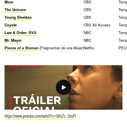
Mom
CBS
Temp
The Unicorn
CBS
Temp
Young Sheldon
CBS
Temp
Coyote
CBS All Access
Temp
Law & Order: SVU
NBC
Temp
Mr. Mayor
NBC
Temp
Pieces of a Woman
(Fragmentos de una Mujer)
Netflix
PEL
https://www.youtube.com/watch?v=bBsZz_3ouPI