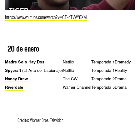
https://www.youtube.com/watch?v=CT-dTVVY8XM
20 de enero
Madre Solo Hay Dos
Netflix
Temporada 1
Dramedy
Spycraft
(El Arte del Espionaje)
Netflix
Temporada 1
Reality
Nancy Drew
The CW
Temporada 2
Drama
Riverdale
Warner Channel
Temporada 5
Drama
Crédito: Warner Bros. Television