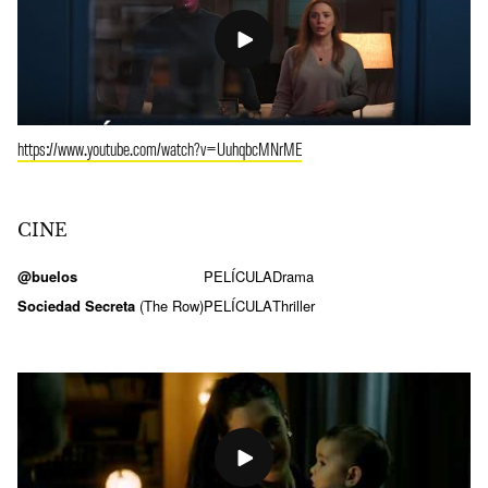
https://www.youtube.com/watch?v=UuhqbcMNrME
CINE
@buelos
PELÍCULA
Drama
Sociedad Secreta
(The Row)
PELÍCULA
Thriller