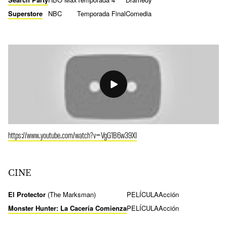
Superstore
NBC
Temporada Final
Comedia
https://www.youtube.com/watch?v=VgG1B6w39XI
CINE
El Protector
(The Marksman)
PELÍCULA
Acción
Monster Hunter: La Cacería Comienza
PELÍCULA
Acción