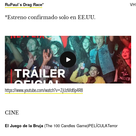
RuPaul’s Drag Race
*
VH
*Estreno confirmado solo en EE.UU.
https://www.youtube.com/watch?v=ZjUzMd6p4R8
CINE
El Juego de la Bruja
(The 100 Candles Game)
PELÍCULA
Terror