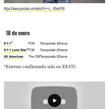
https://www.youtube.com/watch?v=n_-55vkr1Y8
18 de enero
*
9-1-1
FOX
Temporada 4
Drama
*
9-1-1 Lone Star
FOX
Temporada 2
Drama
All American
The CW
Temporada 3
Drama
*Estreno confirmado solo en EE.UU.