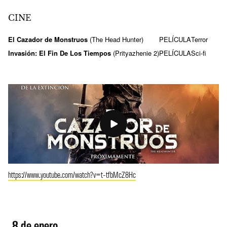
CINE
El Cazador de Monstruos
(The Head Hunter)
PELÍCULA
Terror
Invasión: El Fin De Los Tiempos
(Prityazhenie 2)
PELÍCULA
Sci-fi
https://www.youtube.com/watch?v=t-tfbMcZ8Hc
8 de enero