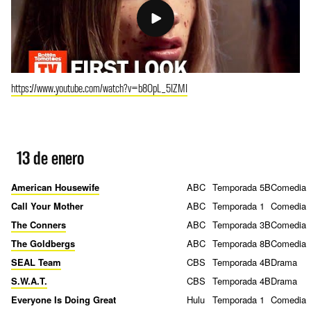
https://www.youtube.com/watch?v=b8OpL_5IZMI
13 de enero
American Housewife
ABC
Temporada 5B
Comedia
Call Your Mother
ABC
Temporada 1
Comedia
The Conners
ABC
Temporada 3B
Comedia
The Goldbergs
ABC
Temporada 8B
Comedia
SEAL Team
CBS
Temporada 4B
Drama
S.W.A.T.
CBS
Temporada 4B
Drama
Everyone Is Doing Great
Hulu
Temporada 1
Comedia