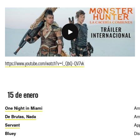
https://www.youtube.com/watch?v=l_QbQ-QV7vk
15 de enero
One Night in Miami
Am
De Brutas, Nada
Am
Servant
Ap
Bluey
Di