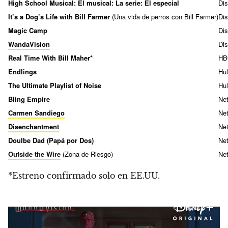
High School Musical: El musical: La serie: El especial
Di
It’s a Dog’s Life with Bill Farmer
(Una vida de perros con Bill Farmer)
Di
Magic Camp
Di
WandaVision
Di
Real Time With Bill Maher*
HB
Endlings
Hu
The Ultimate Playlist of Noise
Hu
Bling Empire
Net
Carmen Sandiego
Net
Disenchantment
Net
Doulbe Dad (Papá por Dos)
Net
Outside the Wire
(Zona de Riesgo)
Net
*Estreno confirmado solo en EE.UU.