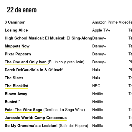
22 de enero
3 Caminos*
Amazon Prime Video
T
Losing Alice
Apple TV+
T
High School Musical: El Musical: El Sing-Along
Disney+
T
Muppets Now
Disney+
T
Pixar Popcorn
Disney+
T
The One and Only Ivan
(El único y gran Iván)
Disney+
P
Derek DelGaudio’s In & Of Itself
Hulu
P
The Sister
Hulu
T
The Blacklist
NBC
T
Blown Away
Netflix
T
Busted!*
Netflix
Fate: The Winx Saga
(Destino: La Saga Winx)
Netflix
T
Jurassic World: Camp Cretaceous
Netflix
T
So My Grandma’s a Lesbian!
(Salir del Ropero)
Netflix
P