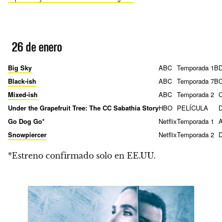
26 de enero
Big Sky
ABC
Temporada 1B
Black-ish
ABC
Temporada 7B
Mixed-ish
ABC
Temporada 2
Under the Grapefruit Tree: The CC Sabathia Story
HBO
PELÍCULA
D
Go Dog Go*
Netflix
Temporada 1
A
Snowpiercer
Netflix
Temporada 2
*Estreno confirmado solo en EE.UU.