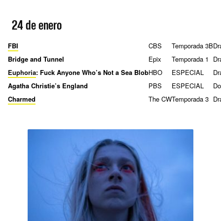
24 de enero
FBI
CBS
Temporada 3B
Dr
Bridge and Tunnel
Epix
Temporada 1
Dr
Euphoria
: Fuck Anyone Who’s Not a Sea Blob
HBO
ESPECIAL
Dr
Agatha Christie’s England
PBS
ESPECIAL
Do
Charmed
The CW
Temporada 3
Dr