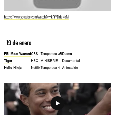
https://www.youtube.com/watch?v=kFfYDrIaNeM
19 de enero
FBI Most Wanted
CBS
Temporada 3B
Drama
Tiger
HBO
MINISERIE
Documental
Hello Ninja
Netflix
Temporada 4
Animación