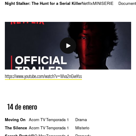
Night Stalker: The Hunt for a Serial Killer
Netflix
MINISERIE
Document
https://www.youtube.com/watch?v=Mva2nGveYss
14 de enero
Moving On
Acorn TV
Temporada 1
Drama
The Silence
Acorn TV
Temporada 1
Misterio
Search Party
HBO Max
Temporada 4
Dramedy