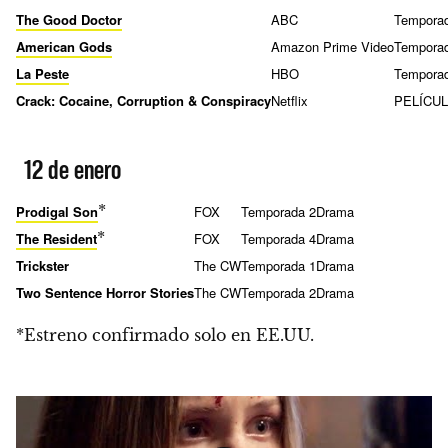
The Good Doctor
ABC
Tempora
American Gods
Amazon Prime Video
Tempora
La Peste
HBO
Tempora
Crack: Cocaine, Corruption & Conspiracy
Netflix
PELÍCU
12 de enero
*
Prodigal Son
FOX
Temporada 2
Drama
*
The Resident
FOX
Temporada 4
Drama
Trickster
The CW
Temporada 1
Drama
Two Sentence Horror Stories
The CW
Temporada 2
Drama
*Estreno confirmado solo en EE.UU.