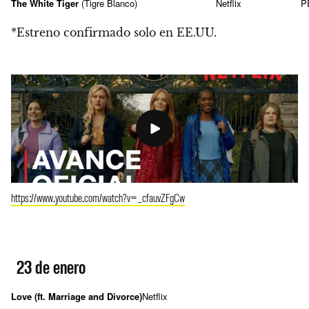
The White Tiger
(Tigre Blanco)
Netflix
P
*Estreno confirmado solo en EE.UU.
https://www.youtube.com/watch?v=_cfauvZFgCw
23 de enero
Love (ft. Marriage and Divorce)
Netflix