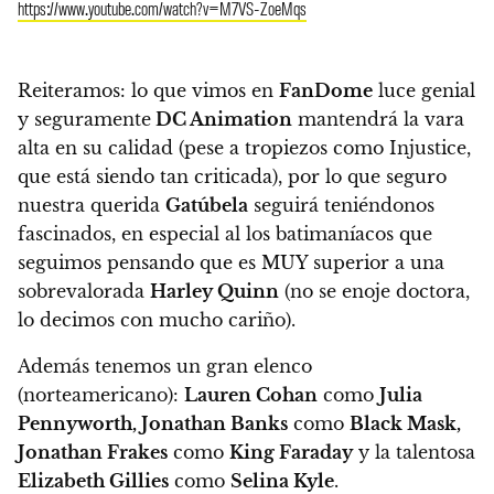
https://www.youtube.com/watch?v=M7VS-ZoeMqs
Reiteramos: lo que vimos en
FanDome
luce genial
y seguramente
DC Animation
mantendrá la vara
alta en su calidad (pese a tropiezos como Injustice,
que está siendo tan criticada), por lo que seguro
nuestra querida
Gatúbela
seguirá teniéndonos
fascinados, en especial al los batimaníacos que
seguimos pensando que es MUY superior a una
sobrevalorada
Harley Quinn
(no se enoje doctora,
lo decimos con mucho cariño).
Además tenemos un gran elenco
(norteamericano):
Lauren Cohan
como
Julia
Pennyworth, Jonathan Banks
como
Black Mask,
Jonathan Frakes
como
King Faraday
y la talentosa
Elizabeth Gillies
como
Selina Kyle
.