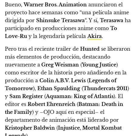
Bueno,
Warner Bros. Animation
anunciaron el
proyecto hace semanas como “una película anime
dirigida por
Shinsuke
Terasawa
“. Y sí,
Terasawa
ha
participado en producciones anime como
To
Love-Ru
y la legendaria película
Akira
.
Pero tras el reciente trailer de
Hunted
se liberaron
más elementos de producción, destacando
nuevamente a
Greg Weisman
(
Young Justice
)
como escritor de la historia pero añadiendo en la
producción a
Colin A.B.V. Lewis
(
Legends of
Tomorrow
),
Ethan Spaulding
(
Thundercats 2011
)
y
Sam Register
(
Aquaman: King of Atlantis
). El
editor es
Robert Ehrenreich
(
Batman: Death in
the Family
) y –
OJO aquí en especial– el
departamento de animación está liderado por
Kristopher Baldwin
(
Injustice, Mortal Kombat
Legends
).