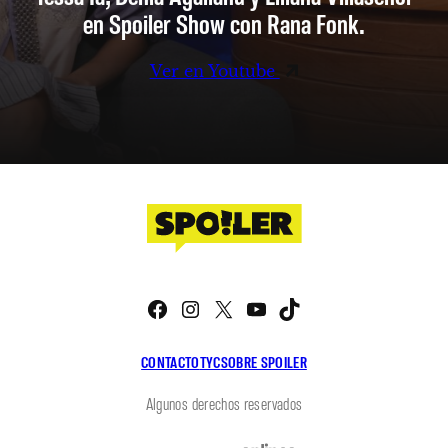
en Spoiler Show con Rana Fonk.
Ver en Youtube
Facebook
Instagram
X
YouTube
TikTok
CONTACTO
TYC
SOBRE SPOILER
Algunos derechos reservados