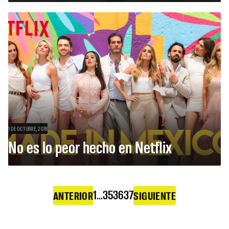
1 DE OCTUBRE, 2018
No es lo peor hecho en Netflix
1
…
35
36
37
ANTERIOR
SIGUIENTE