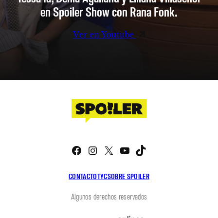
en Spoiler Show con Rana Fonk.
Ver en Youtube
Facebook
Instagram
X
YouTube
TikTok
CONTACTO
TYC
SOBRE SPOILER
Algunos derechos reservados