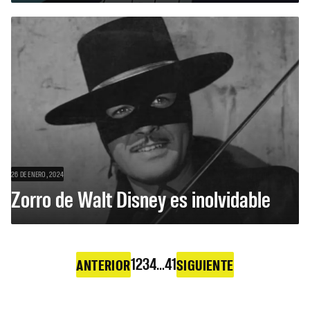
26 DE ENERO, 2024
Zorro de Walt Disney es inolvidable
1
2
3
4
…
41
ANTERIOR
SIGUIENTE