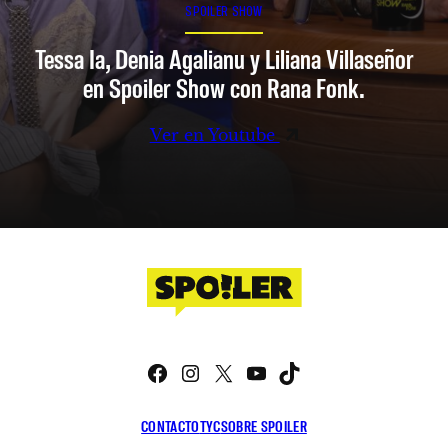
SPOILER SHOW
Tessa Ia, Denia Agalianu y Liliana Villaseñor
en Spoiler Show con Rana Fonk.
Ver en Youtube
Facebook
Instagram
X
YouTube
TikTok
CONTACTO
TYC
SOBRE SPOILER