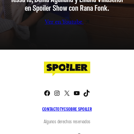
en Spoiler Show con Rana Fonk.
Ver en Youtube
Facebook
Instagram
X
YouTube
TikTok
CONTACTO
TYC
SOBRE SPOILER
Algunos derechos reservados