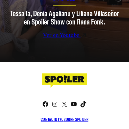
Tessa Ia, Denia Agalianu y Liliana Villaseñor
en Spoiler Show con Rana Fonk.
Ver en Youtube
Facebook
Instagram
X
YouTube
TikTok
CONTACTO
TYC
SOBRE SPOILER