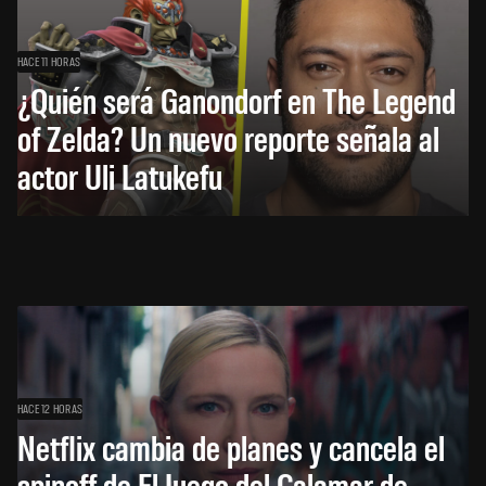
HACE 11 HORAS
¿Quién será Ganondorf en The Legend
of Zelda? Un nuevo reporte señala al
actor Uli Latukefu
HACE 12 HORAS
Netflix cambia de planes y cancela el
spinoff de El Juego del Calamar de