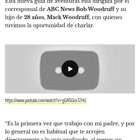
Esta nueva guía de aventuras está dirigida por el
corresponsal de
ABC News
Bob Woodruff
y su
hijo de
28
años
,
Mack Woodruff,
con quienes
tuvimos la oportunidad de charlar.
https://www.youtube.com/watch?v=gQ45Gss7ZHU
“Es la primera vez que trabajo con mi padre, y por
lo general no es habitual que te arrojen
directamente a lo más profundo, al menos no