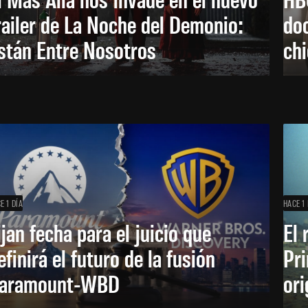
railer de La Noche del Demonio:
do
stán Entre Nosotros
ch
E 1 DÍA
HACE 1 
ijan fecha para el juicio que
El 
efinirá el futuro de la fusión
Pri
aramount-WBD
ori