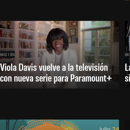
HACE 1 DÍA
HAC
Viola Davis vuelve a la televisión
L
con nueva serie para Paramount+
s