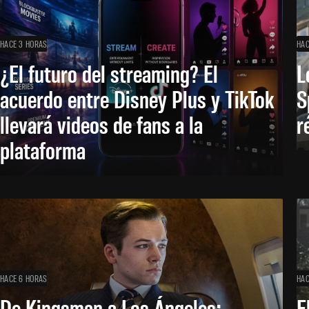
HACE 3 HORAS
HAC
¿El futuro del streaming? El
L
acuerdo entre Disney Plus y TikTok
S
llevará videos de fans a la
r
plataforma
HACE 6 HORAS
HAC
De Kingsman a Los Ángeles:
E