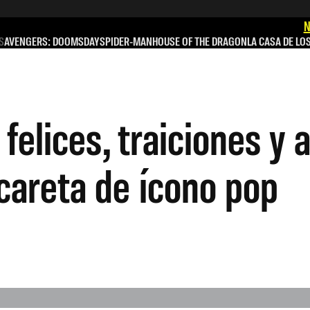
N
S
AVENGERS: DOOMSDAY
SPIDER-MAN
HOUSE OF THE DRAGON
LA CASA DE LO
elices, traiciones y a
careta de ícono pop