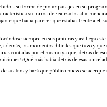
bido a su forma de pintar paisajes en su progra
racterística su forma de realizarlos al ir mencion
lajante que hacía parecer que estabas frente a él, 
nfocándose siempre en sus pinturas
y así llega est
l y, además, los momentos difíciles que tuvo y q
orias contadas por él mismo ya que, detrás de esos
aiciones? ¿Qué más había detrás de esas pincelad
e sus fans y hará que público nuevo se acerque a