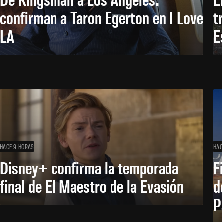
confirman a Taron Egerton en I Love
t
LA
E
HACE 9 HORAS
HAC
Disney+ confirma la temporada
F
final de El Maestro de la Evasión
d
P