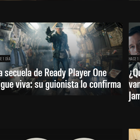
E 1 DÍA
HACE 1 
a secuela de Ready Player One
¿Qu
igue viva: su guionista lo confirma
van
Ja