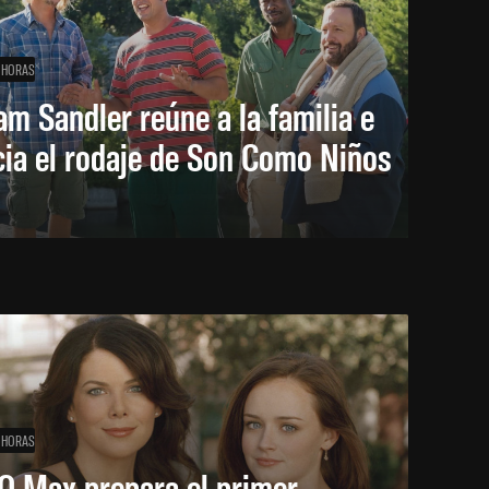
 HORAS
m Sandler reúne a la familia e
cia el rodaje de Son Como Niños
 HORAS
O Max prepara el primer