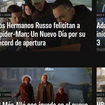
E 5 HORAS
HACE 6
os Hermanos Russo felicitan a
Ada
pider-Man: Un Nuevo Día por su
ini
écord de apertura
3
E 7 HORAS
HACE 8
l Más Allá nos invade en el nuevo
HB