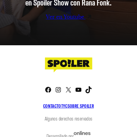
en Spoiler Show con Rana Fonk.
Ver en Youtube
Facebook
Instagram
X
YouTube
TikTok
CONTACTO
TYC
SOBRE SPOILER
Algunos derechos reservados
Desarrollado por