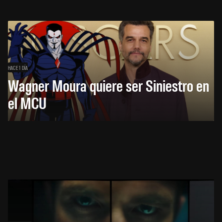
HACE 1 DÍA
Wagner Moura quiere ser Siniestro en
el MCU