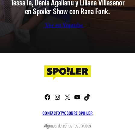
Tessa Ia, Denia Agalianu y Liliana Villaseñor
en Spoiler Show con Rana Fonk.
Ver en Youtube
Facebook
Instagram
X
YouTube
TikTok
CONTACTO
TYC
SOBRE SPOILER
Algunos derechos reservados