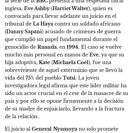
la serie de la
BBC
presenta a una respetada fiscal
inglesa,
Eve Ashby
(
Harriet Walter
), quien es
convocada para llevar adelante un juicio en el
tribunal de
La Haya
contra un soldado africano
(
Danny Sapani
) acusado de crímenes de guerra
que cumplió un papel fundamental durante el
genocidio de
Ruanda
, en
1994
. El caso se vuelve
mucho más personal en manos de
Eve
, ya que
su
hija adoptiva,
Kate
(
Michaela Coel
), fue una
sobreviviente de aquel exterminio que se llevó la
vida del
75
% del pueblo
Tutsi
.
La joven
investigadora legal
afirma que este líder militar ha
sido un actor crucial en el cese de la masacre de su
país y por ello se opone firmemente a la decisión
de su madre de enjuiciarlo, llevando a la fractura
de la relación.
El juicio al
General
Nyamoya
no solo promete