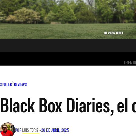
TREND
SPOILER
REVIEWS
Black Box Diaries, el
POR
LUIS TORIZ
–
20 DE ABRIL, 2025