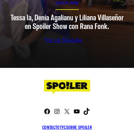
SPOILER SHOW
Tessa Ia, Denia Agalianu y Liliana Villaseñor
en Spoiler Show con Rana Fonk.
Ver en Youtube
Facebook
Instagram
X
YouTube
TikTok
CONTACTO
TYC
SOBRE SPOILER