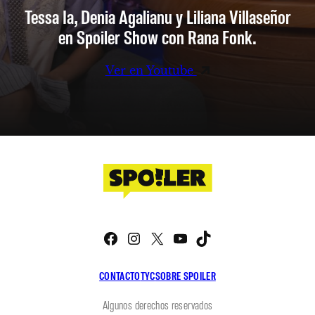
Tessa Ia, Denia Agalianu y Liliana Villaseñor
en Spoiler Show con Rana Fonk.
Ver en Youtube
Facebook
Instagram
X
YouTube
TikTok
CONTACTO
TYC
SOBRE SPOILER
Algunos derechos reservados