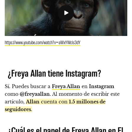
https://www.youtube.com/watch?v=aWxYWcls3dY
¿Freya Allan tiene Instagram?
Sí. Puedes buscar a
Freya Allan
en
Instagram
como
@freyaallan
. Al momento de escribir este
artículo,
Allan
cuenta con
1.5 millones de
seguidores
.
¿Cuál es el papel de Freya Allan en El