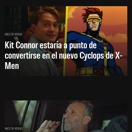
HACE 18 HORAS
Kit Connor estaría a punto de
convertirse en el nuevo Cyclops de X-
Men
HACE 19 HORAS