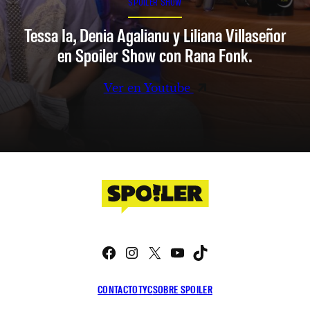
SPOILER SHOW
Tessa Ia, Denia Agalianu y Liliana Villaseñor
en Spoiler Show con Rana Fonk.
Ver en Youtube
Facebook
Instagram
X
YouTube
TikTok
CONTACTO
TYC
SOBRE SPOILER