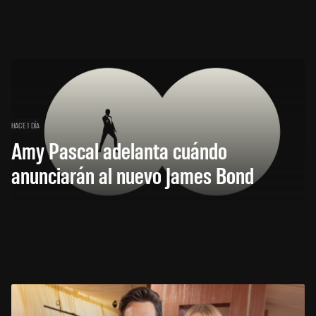
HACE 1 DÍA
Amy Pascal adelanta cuándo
anunciarán al nuevo James Bond