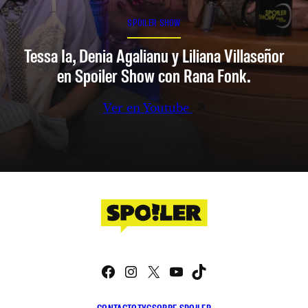
SPOILER SHOW
Tessa Ia, Denia Agalianu y Liliana Villaseñor
en Spoiler Show con Rana Fonk.
Ver en Youtube
Facebook
Instagram
X
YouTube
TikTok
CONTACTO
TYC
SOBRE SPOILER