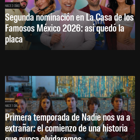
HACE 3 DÍAS
Segunda nominación en La Casa de los
Famosos México 2026: así quedó la
placa
HACE 1 DÍA
Primera temporada de Nadie nos va a
extrañar: el comienzo de una historia
que nunca olvidaremos