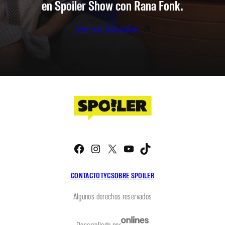
en Spoiler Show con Rana Fonk.
Ver en Youtube
Facebook
Instagram
X
YouTube
TikTok
CONTACTO
TYC
SOBRE SPOILER
Algunos derechos reservados
Desarrollado por