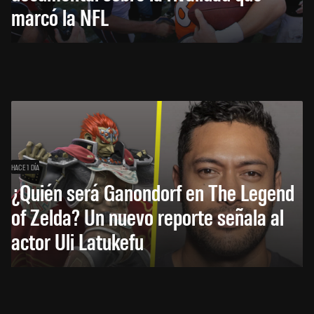
marcó la NFL
HACE 1 DÍA
¿Quién será Ganondorf en The Legend
of Zelda? Un nuevo reporte señala al
actor Uli Latukefu