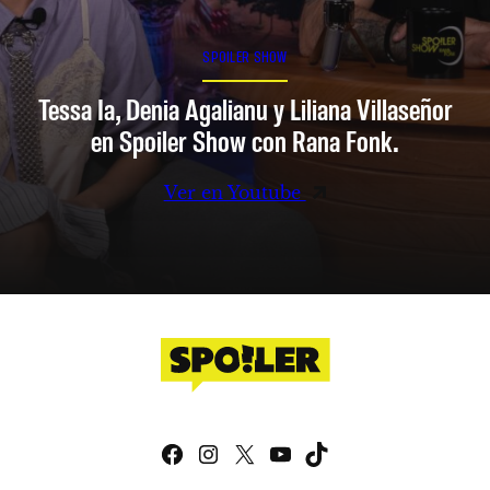
SPOILER SHOW
Tessa Ia, Denia Agalianu y Liliana Villaseñor
en Spoiler Show con Rana Fonk.
Ver en Youtube
Facebook
Instagram
X
YouTube
TikTok