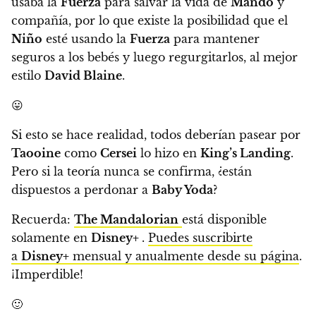
usaba la
Fuerza
para salvar la vida de
Mando
y
compañía, por lo que
existe la posibilidad que el
Niño
esté usando la
Fuerza
para mantener
seguros a los bebés y luego regurgitarlos, al mejor
estilo
David Blaine
.
😛
Si esto se hace realidad, todos deberían pasear por
Taooine
como
Cersei
lo hizo en
King’s Landing
.
Pero
si la teoría nunca se confirma, ¿están
dispuestos a perdonar a
Baby Yoda
?
Recuerda:
The Mandalorian
está disponible
solamente en
Disney+
.
Puedes suscribirte
a
Disney+
mensual y anualmente desde su página
.
¡Imperdible!
🙂