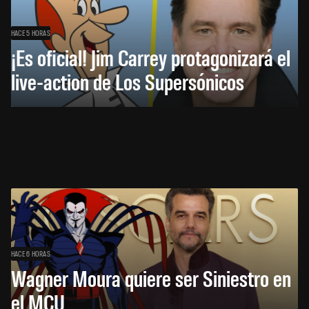
HACE 5 HORAS
¡Es oficial! Jim Carrey protagonizará el
live-action de Los Supersónicos
HACE 6 HORAS
Wagner Moura quiere ser Siniestro en
el MCU