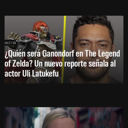
HACE 1 DÍA
¿Quién será Ganondorf en The Legend
of Zelda? Un nuevo reporte señala al
actor Uli Latukefu